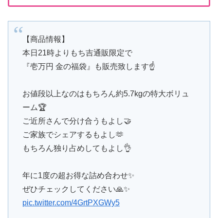
【商品情報】
本日21時よりもち吉通販限定で
『壱万円 金の福袋』も販売致します☝️
お値段以上なのはもちろん約5.7kgの特大ボリュ
ーム🏆
ご近所さんで分け合うもよし🤝
ご家族でシェアするもよし🫶
もちろん独り占めしてもよし👌
年に1度の超お得な詰め合わせ✨️
ぜひチェックしてください🙏✨
pic.twitter.com/4GrtPXGWy5