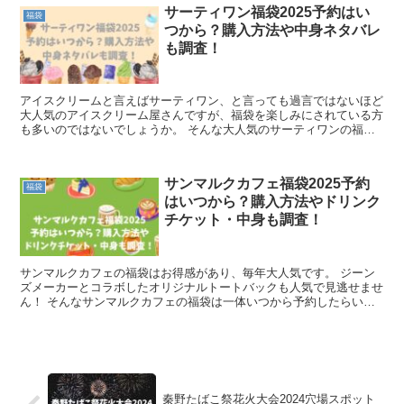
サーティワン福袋2025予約はい
福袋
つから？購入方法や中身ネタバレ
も調査！
アイスクリームと言えばサーティワン、と言っても過言ではないほど
大人気のアイスクリーム屋さんですが、福袋を楽しみにされている方
も多いのではないでしょうか。 そんな大人気のサーティワンの福袋
の予約はいつからなのか、購入方法なんかも気になりますよ...
サンマルクカフェ福袋2025予約
福袋
はいつから？購入方法やドリンク
チケット・中身も調査！
サンマルクカフェの福袋はお得感があり、毎年大人気です。 ジーン
ズメーカーとコラボしたオリジナルトートバックも人気で見逃せませ
ん！ そんなサンマルクカフェの福袋は一体いつから予約したらいい
のでしょうか。 そこで今回はサンマルクカフェ福袋202...
秦野たばこ祭花火大会2024穴場スポット