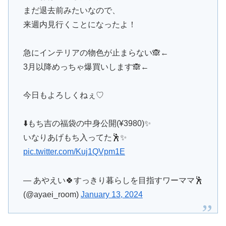
まだ退去前みたいなので、
来週内見行くことになったよ！
急にインテリアの物色が止まらない🙈←
3月以降めっちゃ爆買いします🙈←
今日もよろしくねぇ♡
⬇️もち吉の福袋の中身公開(¥3980)✨
いなりあげもち入ってた🕺✨
pic.twitter.com/Kuj1QVpm1E
— あやえい🍀すっきり暮らしを目指すワーママ🕺
(@ayaei_room)
January 13, 2024