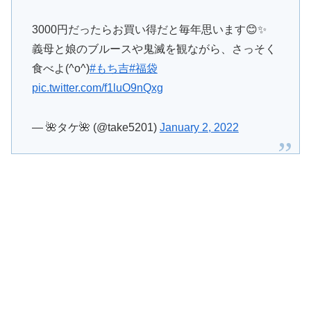
3000円だったらお買い得だと毎年思います😊✨
義母と娘のブルースや鬼滅を観ながら、さっそく
食べよ(^o^)
#もち吉
#福袋
pic.twitter.com/f1luO9nQxg
— 🌺タケ🌺 (@take5201)
January 2, 2022