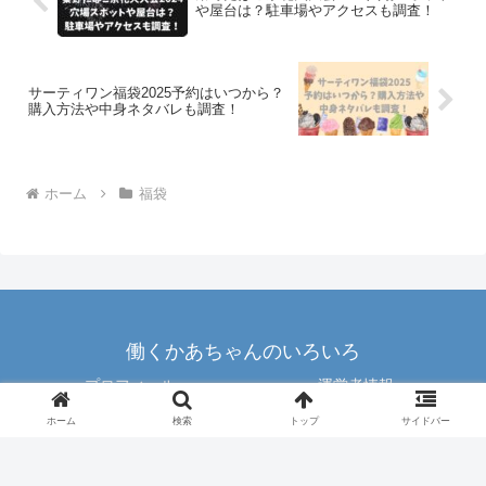
や屋台は？駐車場やアクセスも調査！
サーティワン福袋2025予約はいつから？
購入方法や中身ネタバレも調査！
ホーム
福袋
働くかあちゃんのいろいろ
プロフィール
運営者情報
プライバシーポリシー
お問い合わせ
ホーム
検索
トップ
サイドバー
© 2024 働くかあちゃんのいろいろ.