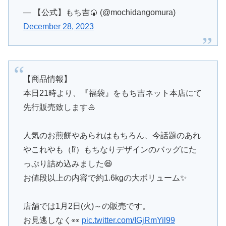
— 【公式】もち吉🍘 (@mochidangomura)
December 28, 2023
【商品情報】
本日21時より、『福袋』をもち吉ネット本店にて
先行販売致します🎍
人気のお煎餅やあられはもちろん、今話題のあれ
やこれやも（⁉️）もちなりデザインのバッグにた
っぷり詰め込みました😆
お値段以上の内容で約1.6kgの大ボリューム✨️
店舗では1月2日(火)～の販売です。
お見逃しなく👀
pic.twitter.com/IGjRmYil99